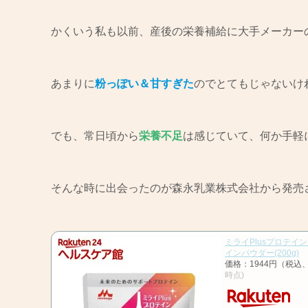
かくいう私も以前、産後の栄養補給に大手メーカー
あまりに
粉っぽい＆甘すぎた
のでとてもじゃないけ
でも、常日頃から
栄養不足
は感じていて、何か手軽
そんな時に出会ったのが森永乳業株式会社から発売
ミライPlusプロテイ
インパウダー(200g)
価格：1944円（税込
時点)