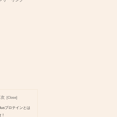
目次
lusプロテインとは
食！