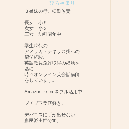
ひちゃまり
３姉妹の母、転勤族妻
.
長女：小５
次女：小２
三女：幼稚園年中
.
学生時代の
アメリカ・テキサス州への
留学経験、
英語教員免許取得の経験を
基に
時々オンライン英会話講師
をしています。
.
Amazon Primeをフル活用中。
.
プチプラ美容好き。
.
デパコスに手が出せない
庶民派主婦です。