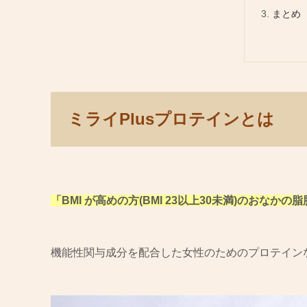
まとめ
ミライPlusプロテインとは
「BMI が高めの方(BMI 23以上30未満)のおなかの
機能性関与成分を配合した女性のためのプロテイン