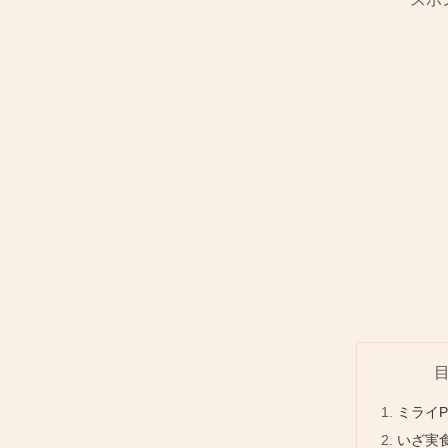
ミライP
いざ実