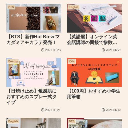
BTS
English
【BTS】新作Hot Brew マ
【英語脳】オンライン英
カダミアモカラテ発売！
会話講師の面接で惨敗…
2021.06.23
2021.06.22
Beauty
Kids
【日焼け止め】敏感肌に
【100均】おすすめ小学生
おすすめのスプレー式タ
用筆箱
イプ
2021.06.21
2021.06.18
English
BTS