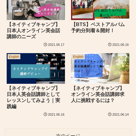
【ネイティブキャンプ】
【BTS】ベストアルバム
日本人オンライン英会話
予約分到着＆開封！
講師のニーズ
2021.06.17
2021.06.16
English
English
【ネイティブキャンプ】
【ネイティブキャンプ】
日本人英会話講師として
オンライン英会話講師求
レッスンしてみよう｜実
人に挑戦するには？
践編
2021.06.16
2021.06.14
次のページ