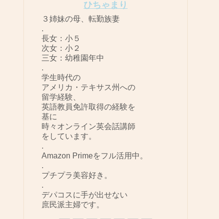
ひちゃまり
３姉妹の母、転勤族妻
.
長女：小５
次女：小２
三女：幼稚園年中
.
学生時代の
アメリカ・テキサス州への
留学経験、
英語教員免許取得の経験を
基に
時々オンライン英会話講師
をしています。
.
Amazon Primeをフル活用中。
.
プチプラ美容好き。
.
デパコスに手が出せない
庶民派主婦です。