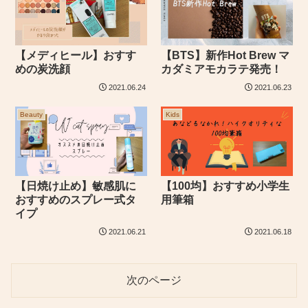
【メディヒール】おすす
【BTS】新作Hot Brew マ
めの炭洗顔
カダミアモカラテ発売！
2021.06.24
2021.06.23
Beauty
Kids
【日焼け止め】敏感肌に
【100均】おすすめ小学生
おすすめのスプレー式タ
用筆箱
イプ
2021.06.21
2021.06.18
次のページ