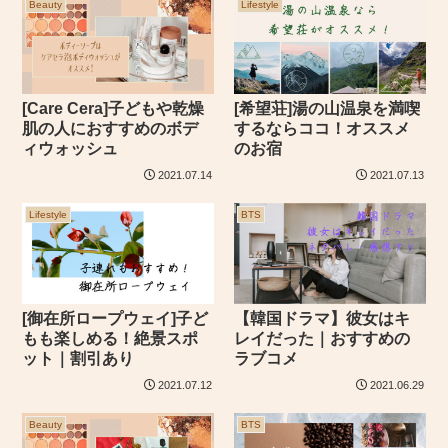
Beauty
Lifestyle
[Care Cera]子どもや乾燥
[希望荘]湯の山温泉を満喫
肌の人におすすめのボデ
するならココ！オススメ
ィウォッシュ
のお宿
2021.07.14
2021.07.13
Lifestyle
BTS
[御在所ロープウェイ]子ど
【韓国ドラマ】彼女はキ
もも楽しめる！絶景スポ
レイだった｜おすすめの
ット｜割引あり
ラブコメ
2021.07.12
2021.06.29
Beauty
BTS