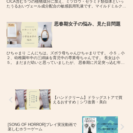
CICA含む５つの植物成分に加え、ミツロウ・セラミド類似体といっ
たうるおいヴェール成分配合の敏感肌用乳液です。マイルドミルクの
使用感を徹底レビューいたしましたので、ぜひ購入の際の参考にされ
てください♪
思春期女子の悩み、見た目問題
Kids
ひちゃまり こんにちは。ズボラ母ちゃんひちゃまりです。 小５，小
２、幼稚園年中の三姉妹を育児中の専業母ちゃんです。 長女は小
５。 まだまだ幼いと思っていましたが、 思春期に片足突っ込む年頃
です。 最近、自分の容姿について文句を言う事がすごく...
【ハンドクリーム】ドラッグストアで買
えるおすすめ｜シワ改善・美白
[SONG OF HORROR]プレイ実況動画で
楽しむホラーゲーム