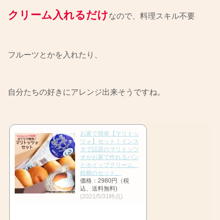
クリーム入れるだけ
なので、料理スキル不要
フルーツとかを入れたり、
自分たちの好きにアレンジ出来そうですね。
お家で簡単【マリトッ
ツォ】セット！インス
タで話題のマリトッツ
オがお家で作れるパン
とホイップクリーム、
粉糖のセット。
価格：2980円（税
込、送料無料)
(2021/5/31時点)