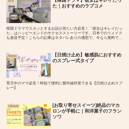
【韓国ドラマ】彼女はキレイだっ
BTS
た｜おすすめのラブコメ
韓国ドラマでスカッとするお話が見たい方必見！「彼女はキレイだっ
た」はハッピーエンドのサクセスストーリーです。日本でのリメイク
も放送予定！こちらの記事はネタバレありの感想で、今なら無料で視
聴する方法も！
【日焼け止め】敏感肌におすすめ
Beauty
のスプレー式タイプ
育児中のママ必見！時短で便利に紫外線対策できる【日焼け止めスプ
レー】
[お取り寄せスイーツ]絶品のマカ
Lifestyle
ロンが手軽に｜和洋菓子のフラン
ソワ