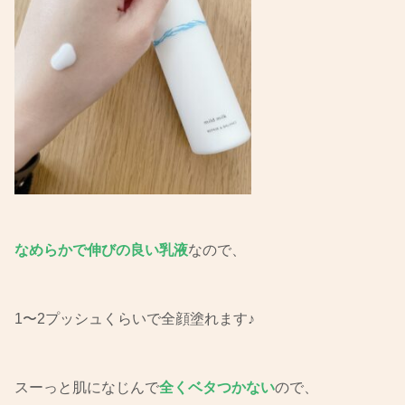
なめらかで伸びの良い乳液
なので、
1〜2プッシュくらいで全顔塗れます♪
スーっと肌になじんで
全くベタつかない
ので、