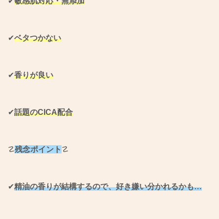
✔︎
敏感肌対応・無添加
✔︎
ベタつかない
✔︎
香りが良い
✔︎
話題のCICA配合
☡
残念ポイント
☡
✔︎
精油の香りが結構するので、好き嫌い分かれるかも…