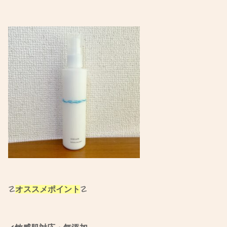
☡
オススメポイント
☡