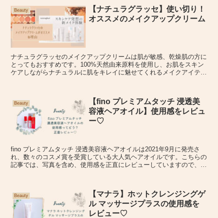
【ナチュラグラッセ】使い切り！
Beauty
オススメのメイクアップクリーム
ナチュラグラッセのメイクアップクリームは肌が敏感、乾燥肌の方に
とってもおすすめです。100%天然由来原料を使用し、お肌をスキン
ケアしながらナチュラルに肌をキレイに魅せてくれるメイクアイテム
です。トライアルキットは、私オススメのメイクアップクリームが入
ってたったの¥2,200！とってもお得にナチュラグラッセのメイク・ス
キンケアアイテムを試せちゃいます。
【fino プレミアムタッチ 浸透美
Beauty
容液ヘアオイル】使用感をレビュ
ー♡
fino プレミアムタッチ 浸透美容液ヘアオイルは2021年9月に発売さ
れ、数々のコスメ賞を受賞している大人気ヘアオイルです。こちらの
記事では、写真を含め、使用感を正直にレビューしていますので、ぜ
ひご購入の際のご参考になさって下さい♪
【マナラ】ホットクレンジングゲ
Beauty
ル マッサージプラスの使用感を
レビュー♡