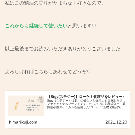
私はこの精油の香りがたまらなく好きなので、
これからも継続して使いたい
と思います♡
以上最後までお読みいただきありがとうございました。
よろしければこちらもあわせてどうぞ♡
【Stgy(ステジー)】ローケミ化粧品をレビュー♪
Stgy（ステジー）は肌への優しさと保湿力を徹底したスキ
ンケアアイテムブランドです。たっぷりの美容成分と、必
要最小限のケミカルを使用した”ローケミ”基礎化粧品で
す。現在Stgyから販売されている、クレンジング、泡洗
顔、美容液を実際に使用してみて、使用感やレビューをし
ていきます。
himariikuji.com
2021.12.20