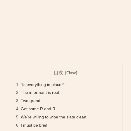
目次
“Is everything in place?”
The informant is real.
Two grand.
Get some R and R.
We’re willing to wipe the slate clean.
I must be brief.