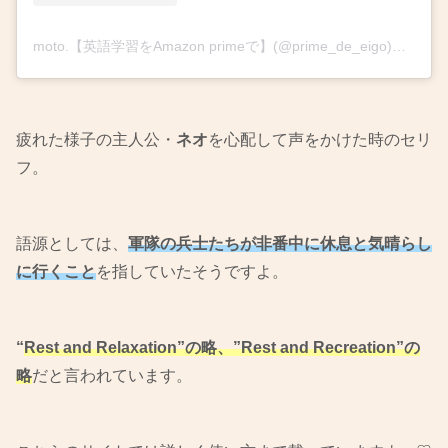
moto.【英語学習をAmazon primeで】(@prime_de_eigo)がシェアした投稿
疲れた様子の主人公・
ネオ
を心配して声をかけた時のセリ
フ。
語源としては、
軍隊の兵士たちが非番中に休息と気晴らし
に行くこと
を指していたそうですよ。
“
Rest and Relaxation”の略、”Rest and Recreation”の
略
だと言われています。