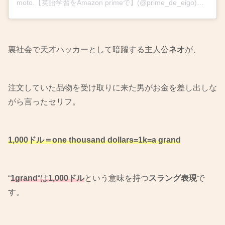
moto.【英語学習をAmazon primeで】(@prime_de_eigo)がシェアした投稿
裏社会で天才ハッカーとして暗躍する主人公
ネオ
が、
注文していた品物を受け取りに来た男がお金を差し出しな
がら言ったセリフ。
1,000ドル＝one thousand dollars=1k=a grand
“
1grand
“は
1,000ドル
という意味を持つ
スラング表現
で
す。