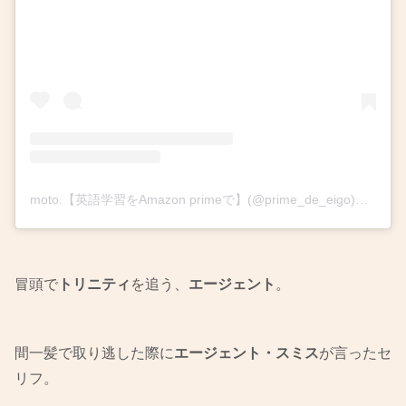
moto.【英語学習をAmazon primeで】(@prime_de_eigo)がシェアした投稿
冒頭で
トリニティ
を追う、
エージェント
。
間一髪で取り逃した際に
エージェント・スミス
が言ったセ
リフ。