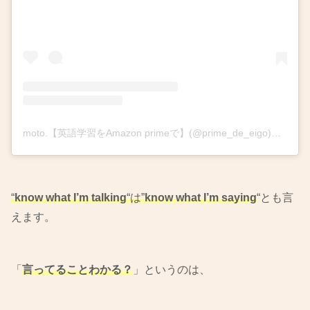
moto.【英語学習をAmazon primeで】(@prime_de_eigo)がシェアした投稿
“
know what I’m talking
“は”
know what I’m saying
“とも言
えます。
「
言ってることわかる？
」というのは、