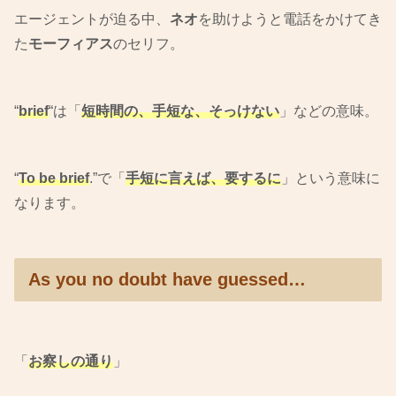
エージェントが迫る中、
ネオ
を助けようと電話をかけてき
た
モーフィアス
のセリフ。
“
brief
“は「
短時間の、手短な、そっけない
」などの意味。
“
To be brief
.”で「
手短に言えば、要するに
」という意味に
なります。
As you no doubt have guessed…
「
お察しの通り
」