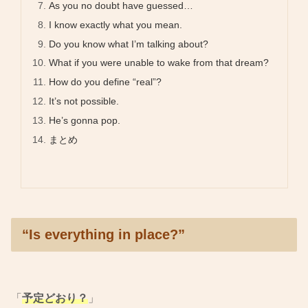
As you no doubt have guessed…
I know exactly what you mean.
Do you know what I’m talking about?
What if you were unable to wake from that dream?
How do you define “real”?
It’s not possible.
He’s gonna pop.
まとめ
“Is everything in place?”
「
予定どおり？
」