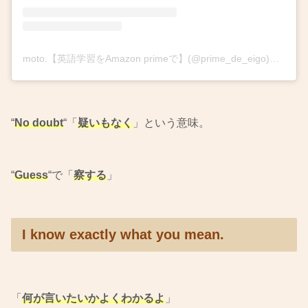
moto.【英語学習をAmazon primeで】(@prime_de_eigo)がシェアした投稿
“
No doubt
“「
疑いもなく
」という意味。
“
Guess
“で「
察する
」
I know exactly what you mean.
「
何が言いたいかよくわかるよ
」