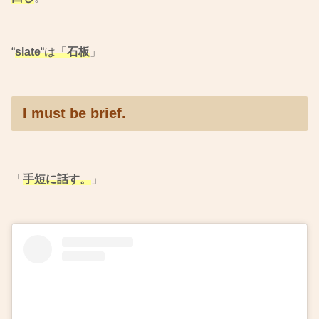
“
slate
“は「
石板
」
I must be brief.
「
手短に話す。
」