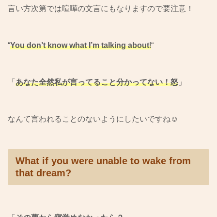
言い方次第では喧嘩の文言にもなりますので要注意！
“
You don’t know what I’m talking about
!
“
「
あなた全然私が言ってること分かってない！怒
」
なんて言われることのないようにしたいですね☺︎
What if you were unable to wake from
that dream?