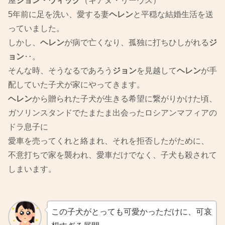
屋
ジョン・ウィック
（キアヌ・リーヴス）
5年前に足を洗い、愛する妻
ヘレン
と平穏な結婚生活を送
っていました。
しかし、
ヘレン
が病で亡くなり、孤独に打ちひしがれる
ジ
ョン
‥。
そんな時、そうなるであろう
ジョン
を見越して
ヘレン
が手
配していた子犬が家にやってきます。
ヘレン
から贈られた子犬が生きる希望に繋がりかけた頃、
ガソリンスタンドでたまたま出会ったロシアンマフィアの
ドラ息子に
愛車を売ってくれと絡まれ、それを拒否したがために、
不意打ちで家を襲われ、愛車だけでなく、子犬も殺されて
しまいます。
この子犬がとっても可愛かっただけに、可哀