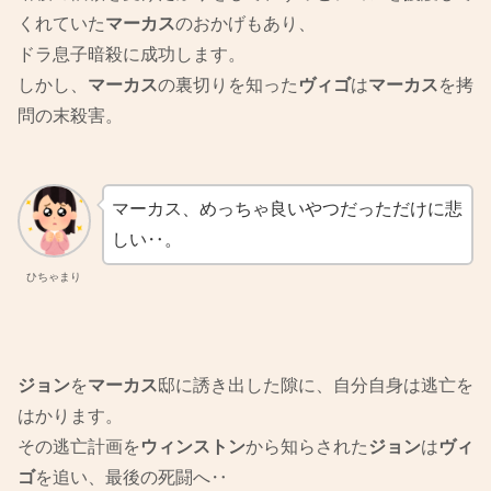
くれていた
マーカス
のおかげもあり、
ドラ息子暗殺に成功します。
しかし、
マーカス
の裏切りを知った
ヴィゴ
は
マーカス
を拷
問の末殺害。
マーカス、めっちゃ良いやつだっただけに悲
しい‥。
ひちゃまり
ジョン
を
マーカス
邸に誘き出した隙に、自分自身は逃亡を
はかります。
その逃亡計画を
ウィンストン
から知らされた
ジョン
は
ヴィ
ゴ
を追い、最後の死闘へ‥