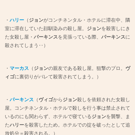
・
ハリー
（
ジョン
がコンチネンタル・ホテルに滞在中、隣
室に滞在していた顔馴染みの殺し屋。
ジョン
を殺害しにき
た女殺し屋・
パーキンス
を見張っている際、
パーキンス
に
殺されてしまう‥）
・
マーカス
（
ジョン
の親友である殺し屋。狙撃のプロ。
ヴ
ィゴ
に裏切りがバレて殺害されてしまう。）
・
パーキンス
（
ヴィゴ
から
ジョン
殺しを依頼された女殺し
屋。コンチネンタル・ホテルで殺しを行う事は禁止されて
いるのにも関わらず、ホテルで寝ている
ジョン
を襲撃、ま
た
ハリー
を殺害したため。ホテルでの掟を破ったとして追
放処分＝殺害される。）