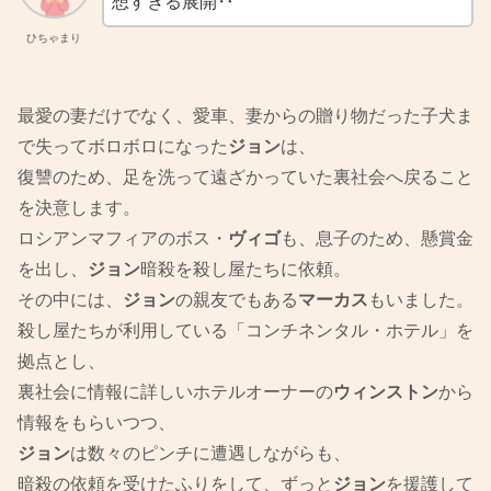
想すぎる展開‥
ひちゃまり
最愛の妻だけでなく、愛車、妻からの贈り物だった子犬ま
で失ってボロボロになった
ジョン
は、
復讐のため、足を洗って遠ざかっていた裏社会へ戻ること
を決意します。
ロシアンマフィアのボス・
ヴィゴ
も、息子のため、懸賞金
を出し、
ジョン
暗殺を殺し屋たちに依頼。
その中には、
ジョン
の親友でもある
マーカス
もいました。
殺し屋たちが利用している「コンチネンタル・ホテル」を
拠点とし、
裏社会に情報に詳しいホテルオーナーの
ウィンストン
から
情報をもらいつつ、
ジョン
は数々のピンチに遭遇しながらも、
暗殺の依頼を受けたふりをして、ずっと
ジョン
を援護して