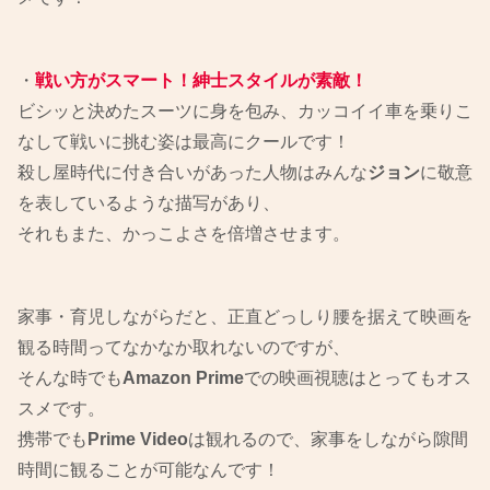
・
戦い方がスマート！紳士スタイルが素敵！
ビシッと決めたスーツに身を包み、カッコイイ車を乗りこ
なして戦いに挑む姿は最高にクールです！
殺し屋時代に付き合いがあった人物はみんな
ジョン
に敬意
を表しているような描写があり、
それもまた、かっこよさを倍増させます。
家事・育児しながらだと、正直どっしり腰を据えて映画を
観る時間ってなかなか取れないのですが、
そんな時でも
Amazon Prime
での映画視聴はとってもオス
スメです。
携帯でも
Prime Video
は観れるので、家事をしながら隙間
時間に観ることが可能なんです！