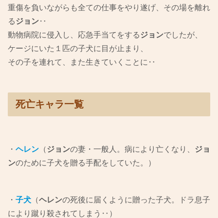
重傷を負いながらも全ての仕事をやり遂げ、その場を離れ
る
ジョン
‥
動物病院に侵入し、応急手当てをする
ジョン
でしたが、
ケージにいた１匹の子犬に目が止まり、
その子を連れて、また生きていくことに‥
死亡キャラ一覧
・
ヘレン
（
ジョン
の妻・一般人。病により亡くなり、
ジョ
ン
のために子犬を贈る手配をしていた。）
・
子犬
（
ヘレン
の死後に届くように贈った子犬。ドラ息子
により蹴り殺されてしまう‥）