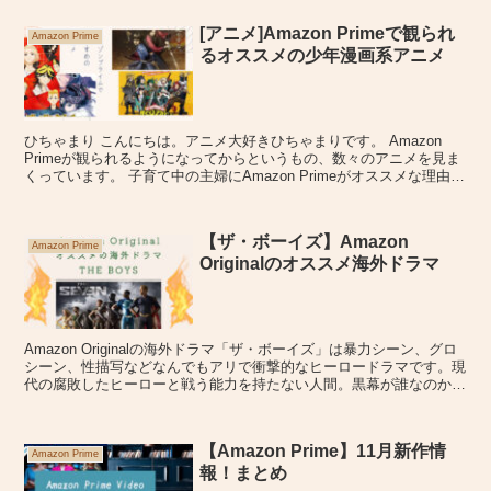
[アニメ]Amazon Primeで観られ
Amazon Prime
るオススメの少年漫画系アニメ
ひちゃまり こんにちは。アニメ大好きひちゃまりです。 Amazon
Primeが観られるようになってからというもの、数々のアニメを見ま
くっています。 子育て中の主婦にAmazon Primeがオススメな理由
時間帯を選ばずに好きな時に好きな...
【ザ・ボーイズ】Amazon
Amazon Prime
Originalのオススメ海外ドラマ
Amazon Originalの海外ドラマ「ザ・ボーイズ」は暴力シーン、グロ
シーン、性描写などなんでもアリで衝撃的なヒーロードラマです。現
代の腐敗したヒーローと戦う能力を持たない人間。黒幕が誰なのか。
謎が謎を読んだままシーズン３へ。今後の展開に目が離せないドラマ
です。
【Amazon Prime】11月新作情
Amazon Prime
報！まとめ