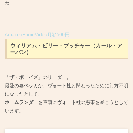
ね。
AmazonPrimeVideo月額500円！
ウィリアム・ビリー・ブッチャー（カール・ア
ーバン）
「
ザ・ボーイズ
」のリーダー。
最愛の妻
ベッカ
が、
ヴォート社
と関わったために行方不明
になったとして、
ホームランダー
を筆頭に
ヴォート社
の悪事を暴こうとして
います。