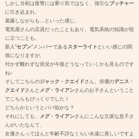
しかし当初は復讐には乗り気ではなく、強引な
ブッチャー
に引き込まれ、
葛藤しながらも…といった感じ。
電気屋さんの店員だったこともあり、電気系統の知識が役
に立つことも。
新人”
セブン
”メンバーである
スターライト
といい感じの関
係になりますが、
付かず離れずな状況が今後どうなっていくかも見ものです
ね♪
そしてこちらの
ジャック・クエイド
さん、俳優の
デニス・
クエイド
さんと
メグ・ライアン
さんのお子さんということ
でこちらもびっくりでした！
どちらかというとパパ似かな？
それにしても、
メグ・ライアン
さんにこんな立派な息子さ
んがいたなんて、
女優さんってほんと年齢不詳なくらい永遠に美しいですよ