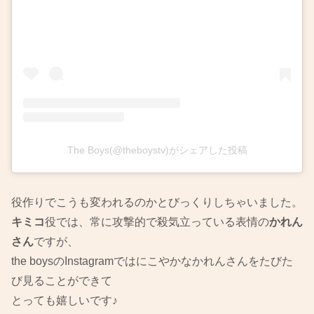
The Boys(@theboystv)がシェアした投稿
役作りでこうも変われるのかとびっくりしちゃいました。
キミコ
役では、常に攻撃的で殺気立っている表情の
かれん
さん
ですが、
the boysのInstagramではにこやかなかれんさんをたびた
び見ることができて
とっても嬉しいです♪