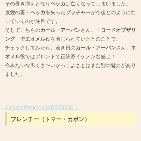
その巻き添えとなり
ベッカ
は亡くなってしまいました。
最愛の妻・
ベッカ
を失った
ブッチャー
が今後どのようにな
っていくのか注目です。
そしてこちらの
カール・アーバン
さん、「
ロードオブザリ
ング
」で
エオメル
役を演じられていたとのことで、
チェックしてみたら、若き日の
カール・アーバン
さん、
エ
オメル
役ではブロンドで正統派イケメンな感じ！
今みたいな男くさ〜いかっこよさとはまた別の魅力があり
ました。
AmazonPrimeVideo月額500円！
フレンチー（トマー・カポン）