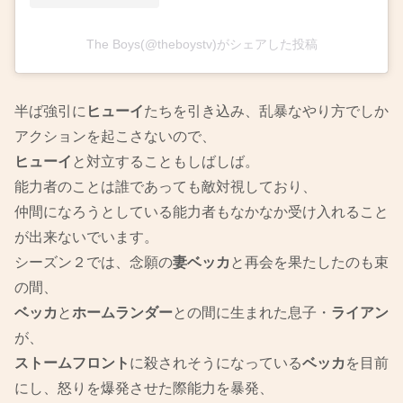
The Boys(@theboystv)がシェアした投稿
半ば強引に
ヒューイ
たちを引き込み、乱暴なやり方でしか
アクションを起こさないので、
ヒューイ
と対立することもしばしば。
能力者のことは誰であっても敵対視しており、
仲間になろうとしている能力者もなかなか受け入れること
が出来ないでいます。
シーズン２では、念願の
妻ベッカ
と再会を果たしたのも束
の間、
ベッカ
と
ホームランダー
との間に生まれた息子・
ライアン
が、
ストームフロント
に殺されそうになっている
ベッカ
を目前
にし、怒りを爆発させた際能力を暴発、