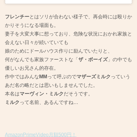
フレンチー
とはソリが合わない様子で、再会時には殴りか
かりそうになる場面も。
妻子を大変大事に想っており、危険な状況におかれ家族と
会えない日々が続いていても
娘のためにドールハウス作りに励んでいたりと、
何がなんでも家族ファーストな「
ザ・ボーイズ
」の中でも
優しいお兄さん的存在。
作中ではみんな
MM
って呼ぶので
マザーズミルク
っていう
あだ名の略だとは思いもしませんでした。
本名は
マーヴィン・ミルク
だそうです。
ミルク
って名前、あるんですね…
AmazonPrimeVideo月額500円！