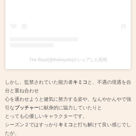
The Boys(@theboystv)がシェアした投稿
しかし、監禁されていた能力者
キミコ
と、不遇の境遇を自
分と重ね合わせ
心を通わせようと健気に努力する姿や、なんやかんやで強
引な
ブッチャー
に献身的に協力していたりと
とっても心優しいキャラクターです。
シーズン２ではすっかり
キミコ
と打ち解けて良い感じでし
たが、