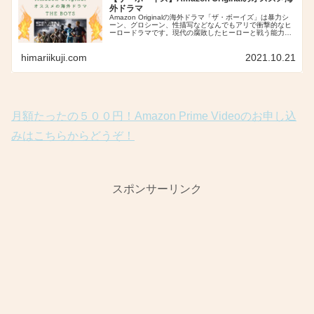
外ドラマ
Amazon Originalの海外ドラマ「ザ・ボーイズ」は暴力シ
ーン、グロシーン、性描写などなんでもアリで衝撃的なヒ
ーロードラマです。現代の腐敗したヒーローと戦う能力を
持たない人間。黒幕が誰なのか。謎が謎を読んだままシー
ズン３へ。今後の展開に目が離せないドラマです。
himariikuji.com
2021.10.21
月額たったの５００円！Amazon Prime Videoのお申し込
みはこちらからどうぞ！
スポンサーリンク