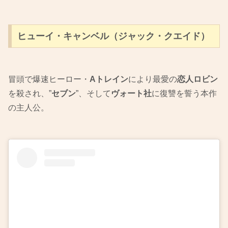
ヒューイ・キャンベル（ジャック・クエイド）
冒頭で爆速ヒーロー・
Aトレイン
により最愛の
恋人ロビン
を殺され、”
セブン
”、そして
ヴォート社
に復讐を誓う本作
の主人公。