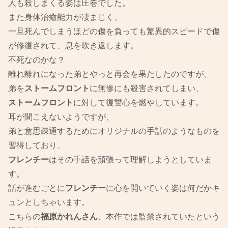
人も殺しまくる姿は圧巻でした。
また身体治癒能力が凄まじく、
一旦死んでしまうほどの傷を負っても驚異的スピードで傷
が修復されて、息を吹き返します。
不死なのかな？
離れ離れになった弟とやっと再会を果たしたのですが、
弟を
ストームフロント
に無惨にも殺害されてしまい、
ストームフロント
に対して復讐心を燃やしています。
耳が聞こえないようですが、
弟と意思疎通するためにオリジナルの手話のようなものを
習得しており、
フレンチー
はその手話を頑張って理解しようとしていま
す。
話が進むごとに
フレンチー
に心を開いていく姿は何だかキ
ュンとしちゃいます。
こちらの
福原かれんさん
、本作では監禁されていたという