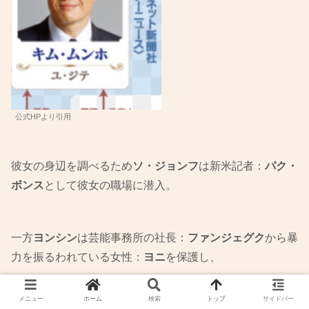
公式HPより引用
彼女の身辺を調べるため
ソ・ジョンフ
は新米記者：
パク・
ボンス
として彼女の職場に潜入。
一方
ヨンシン
は芸能事務所の社長：
ファンジェグク
から暴
力を振るわれている女性：
ヨニ
を保護し、
メニュー
ホーム
検索
トップ
サイドバー