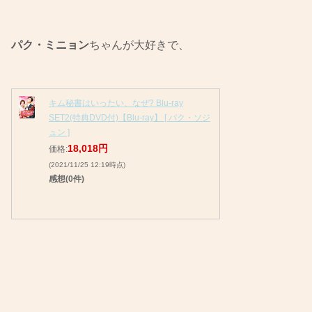
パク・ミニョン
ちゃんが大好きで、
キム秘書はいったい、なぜ? Blu-ray
SET2(特典DVD付)【Blu-ray】 [ パク・ソジ
ュン ]
18,018円
価格:
(2021/11/25 12:19時点)
感想(0件)