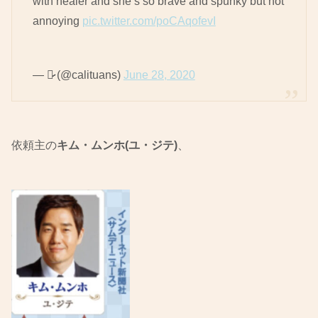
with healer and she’s so brave and spunky but not
annoying
pic.twitter.com/poCAqofevI
— ♡̷̷̷ (@calituans)
June 28, 2020
依頼主の
キム・ムンホ(ユ・ジテ)
、