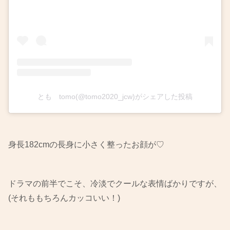
とも tomo(@tomo2020_jcw)がシェアした投稿
身長182cmの長身に小さく整ったお顔が♡
ドラマの前半でこそ、冷淡でクールな表情ばかりですが、
(それももちろんカッコいい！)