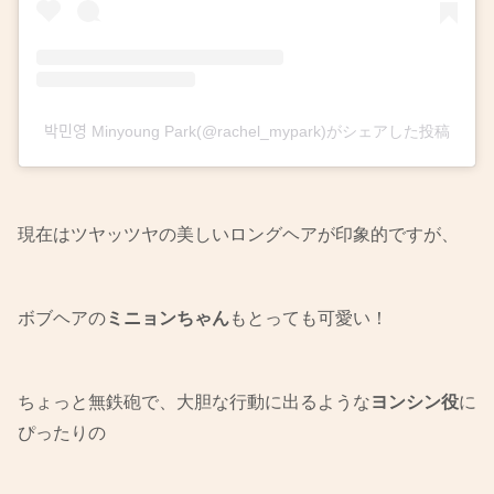
박민영 Minyoung Park(@rachel_mypark)がシェアした投稿
現在はツヤッツヤの美しいロングヘアが印象的ですが、
ボブヘアの
ミニョンちゃん
もとっても可愛い！
ちょっと無鉄砲で、大胆な行動に出るような
ヨンシン役
に
ぴったりの