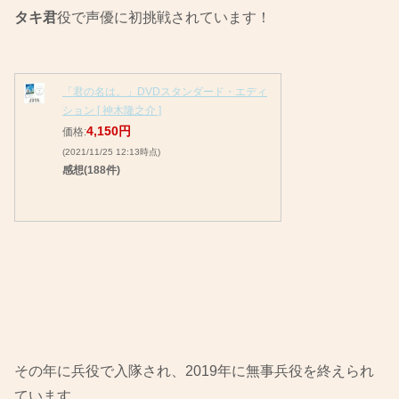
タキ君
役で声優に初挑戦されています！
「君の名は。」DVDスタンダード・エディ
ション [ 神木隆之介 ]
4,150円
価格:
(2021/11/25 12:13時点)
感想(188件)
その年に兵役で入隊され、2019年に無事兵役を終えられ
ています。