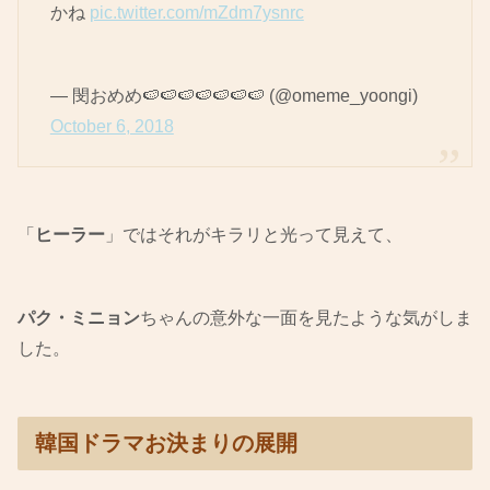
かね
pic.twitter.com/mZdm7ysnrc
— 閔おめめ🍉🍉🍉🍉🍉🍉🍉 (@omeme_yoongi)
October 6, 2018
「
ヒーラー
」ではそれがキラリと光って見えて、
パク・ミニョン
ちゃんの意外な一面を見たような気がしま
した。
韓国ドラマお決まりの展開